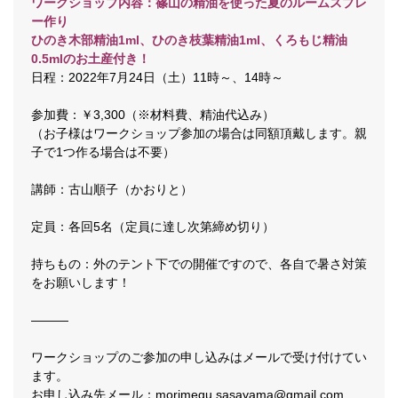
ワークショップ内容：篠山の精油を使った夏のルームスプレ
ー作り
ひのき木部精油1ml、ひのき枝葉精油1ml、くろもじ精油
0.5mlのお土産付き！
日程：2022年7月24日（土）11時～、14時～
参加費：￥3,300（※材料費、精油代込み）
（お子様はワークショップ参加の場合は同額頂戴します。親
子で1つ作る場合は不要）
講師：古山順子（かおりと）
定員：各回5名（定員に達し次第締め切り）
持ちもの：外のテント下での開催ですので、各自で暑さ対策
をお願いします！
―――
ワークショップのご参加の申し込みはメールで受け付けてい
ます。
お申し込み先メール：morimegu.sasayama@gmail.com