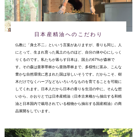
日本産精油へのこだわり
仏教に「身土不二」といいう言葉がありますが、香りも同じ。人
にとって、生まれ育った風土のものほど、自分の体や心にしっく
りくるのです。私たちが暮らす日本は、国土の67%が森林で
す。その森は亜寒帯林から亜熱帯林まで、多様性に富み、こんな
豊かな自然環境に恵まれた国は珍しいそうです。だからこそ、樹
木だけでなくハーブなどもいろいろなものを育てることを可能に
してくれます。日本人だから日本の香りを生活の中に。そんな想
いから、かおりとでは日本産精油（日本古来種から抽出する和精
油と日本国内で栽培されている植物から抽出する国産精油）の商
品展開をしています。