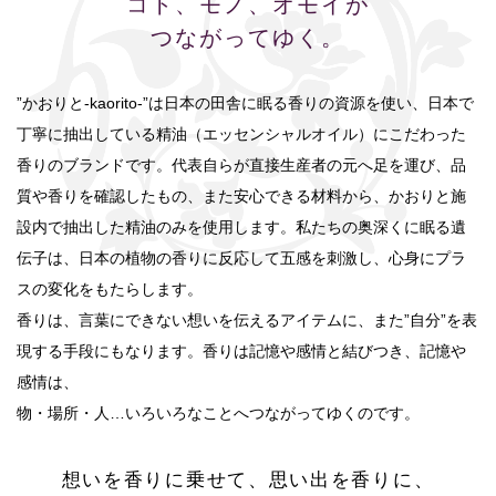
コト、モノ、オモイが
つながってゆく。
”かおりと-kaorito-”は日本の田舎に眠る香りの資源を使い、日本で
丁寧に抽出している精油（エッセンシャルオイル）にこだわった
香りのブランドです。代表自らが直接生産者の元へ足を運び、品
質や香りを確認したもの、また安心できる材料から、かおりと施
設内で抽出した精油のみを使用します。私たちの奥深くに眠る遺
伝子は、日本の植物の香りに反応して五感を刺激し、心身にプラ
スの変化をもたらします。
香りは、言葉にできない想いを伝えるアイテムに、また”自分”を表
現する手段にもなります。香りは記憶や感情と結びつき、記憶や
感情は、
物・場所・人…いろいろなことへつながってゆくのです。
想いを香りに乗せて、思い出を香りに、